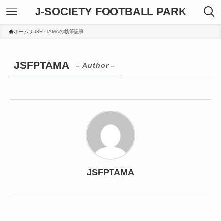
J-SOCIETY FOOTBALL PARK
ホーム
JSFPTAMAの執筆記事
JSFPTAMA
– Author –
JSFPTAMA